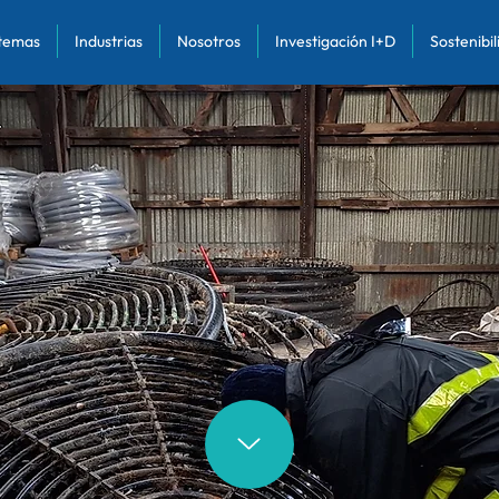
stemas
Industrias
Nosotros
Investigación I+D
Sostenibi