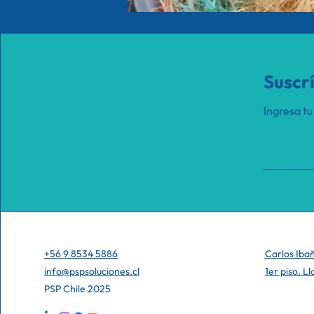
Suscr
Ingresa tu
+56 9 8534 5886
Carlos Iba
info@pspsoluciones.cl
1er piso. L
PSP Chile 2025