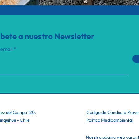
íbete a nuestro Newsletter
 email
ñez del Campo 120,
Código de Conducta Prov
lanquihue - Chile
Política Medioambiental
Nuestra página web garantiz