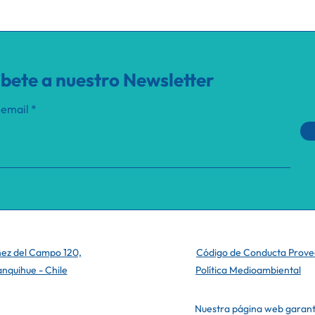
íbete a nuestro Newsletter
 email
ñez del Campo 120,
Código de Conducta Prov
lanquihue - Chile
Política Medioambiental
Nuestra página web garantiz