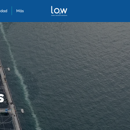
lidad
Más
s