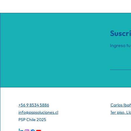
Suscr
Ingresa tu
+56 9 8534 5886
Carlos Iba
info@pspsoluciones.cl
1er piso. L
PSP Chile 2025